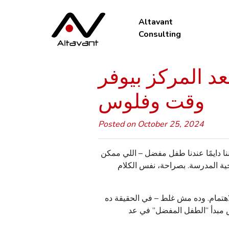
Altavant
Consulting
عد المركز بيوفر
وقت وفلوس
Posted on October 25, 2024
نا
دايمًا
عندنا
طفل
مفضل
–
اللي
ممكن
ة
المدرسة
.
بصراحة
،
نفس
الكلام
اهتمام
.
وده
مش
غلط
–
في
الحقيقة
ده
مبدأ
“
الطفل
المفضل
”
في
عد