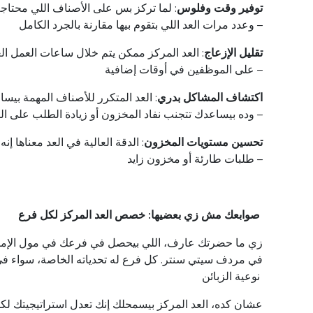
.توفير
وقت
وفلوس
:
لما
تركز
بس
على
الأصناف
اللي
محتاج
–
وعدد
مرات
العد
اللي
بتقوم
بيها
مقارنة
بالجرد
الكامل
.تقليل
الإزعاج
:
العد
المركز
ممكن
يتم
خلال
ساعات
العمل
ال
–
على
الموظفين
في
أوقات
إضافية
.اكتشاف
المشاكل
بدري
:
العد
المتكرر
للأصناف
المهمة
بيسا
–
وده
بيساعدك
تتجنب
نفاد
المخزون
أو
زيادة
الطلب
على
ال
.تحسين
مستويات
المخزون
:
الدقة
العالية
في
العد
معناها
إنه
–
طلبات
طارئة
أو
مخزون
زايد
صوابعك مش زي بعضيها:
خصص
العد
المركز
لكل
فرع
.زي ما حضرتك
عارف،
اللي
بيحصل
في
فرعك
في
مول
الإم
في
مردف
سيتي
سنتر
.
كل
فرع
له
تحدياته
الخاصة
،
سواء
في
نوعية
الزبائن
عشان
كده
،
العد
المركز
بيسمحلك
إنك
تعدل
استراتيجيتك
لك