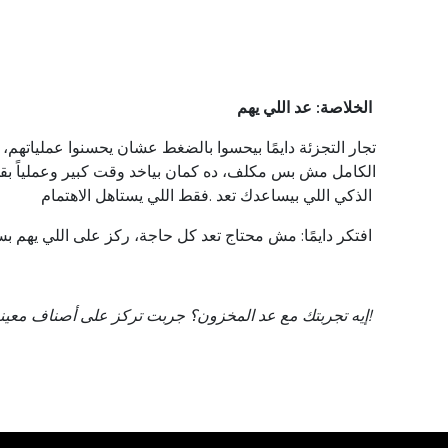
الخلاصة
:
عد
اللي
يهم
تجار
التجزئة
دايمًا
بيحسوا
بالضغط
عشان
يحسنوا
عملياتهم
،
الكامل
مش
بس
مكلف
،
ده
كمان
بياخد
وقت
كبير
وعملياً
بق
الذكي
اللي
بيساعدك
تعد
.
فقط
اللي
يستاهل
الاهتمام
.افتكر
دايمًا
:
مش
محتاج
تعد
كل
حاجة
،
ركز
على
اللي
يهم
ب
!
إيه
تجربتك
مع
عد
المخزون
؟
جربت
تركز
على
أصناف
معين