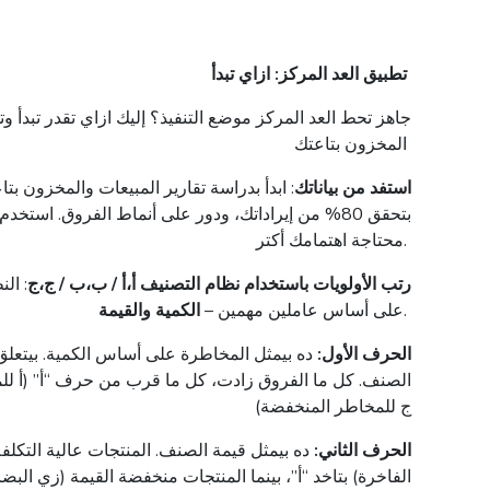
تطبيق
العد
المركز
:
ازاي
تبدأ
المخزون بتاعتك
استفد من بياناتك
بتحقق 80% من إيراداتك، ودور على أنماط الفروق. استخ
محتاجة اهتمامك أكتر.
رتب الأولويات باستخدام نظام التصنيف أ،أ / ب،ب / ج،ج
: ال
.
على أساس عاملين مهمين –
الكمية والقيمة
.الحرف الأول:
ده بيمثل المخاطرة على أساس الكمية. بيتعل
الصنف. كل ما الفروق زادت، كل ما قرب من حرف “أ” (أ لل
ج للمخاطر المنخفضة)
الحرف الثاني:
ده بيمثل قيمة الصنف. المنتجات عالية التكلفة 
الفاخرة) بتاخد “أ”، بينما المنتجات منخفضة القيمة (زي الب