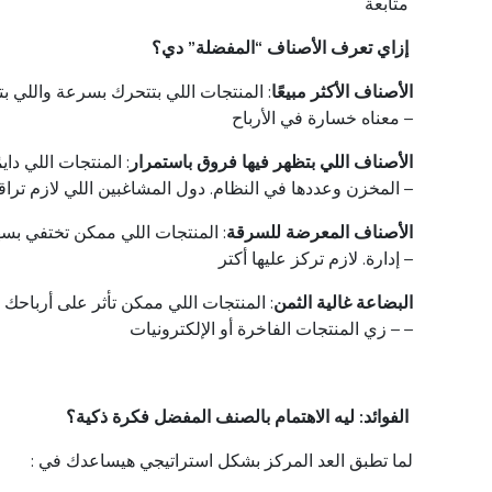
متابعة
إزاي
تعرف
الأصناف
“
المفضلة
”
دي
؟
.الأصناف
الأكثر
مبيعًا
:
المنتجات
اللي
بتتحرك
بسرعة
واللي
ب
–
معناه
خسارة
في
الأرباح
.الأصناف
اللي
بتظهر
فيها
فروق
باستمرار
:
المنتجات
اللي
دايم
–
المخزن
وعددها
في
النظام
.
دول
المشاغبين
اللي
لازم
تراق
.الأصناف
المعرضة
للسرقة
:
المنتجات
اللي
ممكن
تختفي
بسه
–
إدارة
.
لازم
تركز
عليها
أكتر
.البضاعة
غالية
الثمن
:
المنتجات
اللي
ممكن
تأثر
على
أرباحك
الإلكترونيات –
–
زي
المنتجات
الفاخرة
أو
الفوائد
:
ليه
الاهتمام
بالصنف
المفضل
فكرة
ذكية
؟
: لما
تطبق
العد
المركز
بشكل
استراتيجي
هيساعدك في