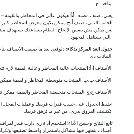
بتاخد “ج
يعني، صنف مصنف
أ،أ
هيكون عالي في المخاطر والقيمة – م
الجانب التاني، صنف
أ،ج
ممكن يكون معرض للمخاطر كتير بس
بس يمكن مش بنفس الإلحاح. النظام بيساعدك تستهدف م
اللي يستاهل المجهود.
جدول العد المركز بذكاء:
دلوقتي بعد ما صنفت الأصناف بت
البيانات دي
.الأصناف أ،أ: المنتجات عالية المخاطر وعالية القيمة لازم تتع
.الأصناف ب،ب: المنتجات متوسطة المخاطر والقيمة ممكن 
.الأصناف ج،ج: المنتجات منخفضة المخاطر والقيمة ممكن تتعد شهر
تكتشف الفروق بدري، من غير ما ترهق فريقك
أصناف بتظهر فيها مشاكل باستمرار واضبط تصنيفها وتكرا