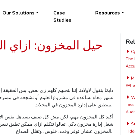
Our Solutions
Case
Resources
Studies
حيل المخزون: ازاي ال
Rel
Cy
The 
Accur
Ma
Wher
دايمًا
بنقول
لاولادنا
إننا
بنحبهم
كلهم
زي بعض
،
بس
الحقيقة
إن
نسهر
معاه
نساعده
في
مشروع
العلوم
أو
نشجعه
في
مسرحي
Wh
.
بينطبق
على
إدارة
المخزون
في
المحلات
Loss
Audit
أكيد
كل
المخزون
مهم
،
لكن
مش
كل
صنف
يستاهل
نفس
ال
شغل
إدارة
مخزون
ذكي
.
تعالوا
نتكلم
ازاي
ممكن
تطبق
نفس
St
.
المخزون
عشان
توفر
وقت
،
فلوس
،
وتقلل
الصداع
Hidde