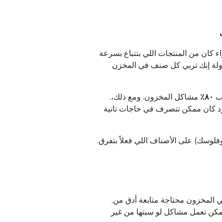
ء
كان
من
المنتجات
اللي
بتتباع
بسرعة
لة
إنك
تربي
كل
صنف
في
المخزن
ب
٨٠٪
مشاكل
المخزون
.
ومع
ذلك
،
د
كان
ممكن
تتصرف
في
حاجات
تانية
فلوسك
)
على
الأصناف
اللي
فعلاً
بتفرق
ي
المخزون
محتاجة
متابعة
أدق
من
كن
تعمل
مشاكل
لو
سبتها
من
غير