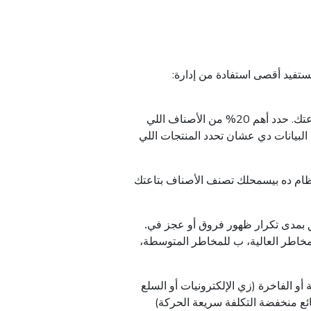
:جاهز تحط العد المركز موضع التنفيذ؟ إليك ازاي تقدر تبدأ وتستفيد أقصى استفادة من إدارة
: ابدأ بدراسة تقارير المبيعات والمخزون بتاعتك. حدد أهم 20% من الأصناف اللي
دم البيانات دي عشان تحدد المنتجات اللي
نظام ده بيسمحلك تصنف الأصناف بتاعتك
ق بمدى تكرار ظهور فروق أو عجز في
مخاطر العالية، ب للمخاطر المتوسطة،
أو الفاخرة (زي الإلكترونيات أو السلع
ضائع منخفضة التكلفة سريعة الحركة)