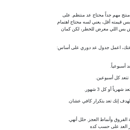
نتج مهم جداً محتاج عد منتظم. على
 قيمته أقل، يعني لسه محتاج اهتمام
ش بس اللي معرض للخطر، لكن كمان
اعتك، اعمل جدول عد دوري على أساس
:
د أسبوعياً
تتعد كل أسبوعين
ياً أو كل 3 شهور
.اضبط الجدول على حسب قدرات فريقك وعمليات المحل. الهدف إنك تعد بتكرار كافي عشان
.تابع النتائج وحسن الأداء: استخدم أداة زي دارت ڤيدر لمراقبة الفروق وأنماط العجز. حلل أنهي
ر العد على حسب كده