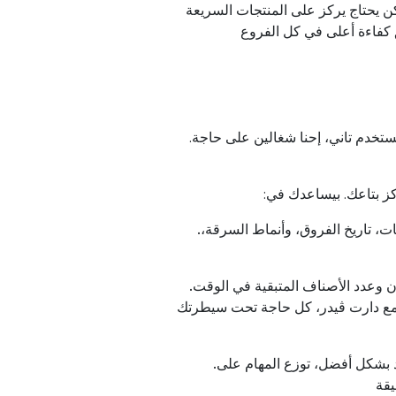
ن
يحتاج
يركز
على
المنتجات
السريعة
كفاءة
أعلى
في
كل
الفروع
تستخدم
تاني
،
إحنا
شغالين
على
حاجة
كز
بتاعك
.
بيساعدك
في
ات
،
تاريخ
الفروق
،
وأنماط
السرقة
،
ن
وعدد
الأصناف
المتبقية
في
الوقت
ع
دارت
ڤيدر
،
كل
حاجة
تحت
سيطرتك
بشكل
أفضل
،
توزع
المهام
على
يقة