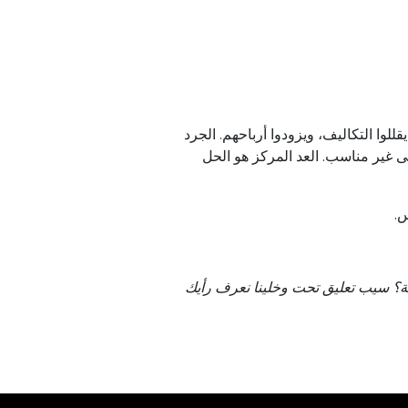
يقللوا
التكاليف
،
ويزودوا
أرباحهم
.
الجرد
ى
غير
مناسب
.
العد
المركز
هو
الحل
س
ة
؟
سيب
تعليق
تحت
وخلينا
نعرف
رأيك