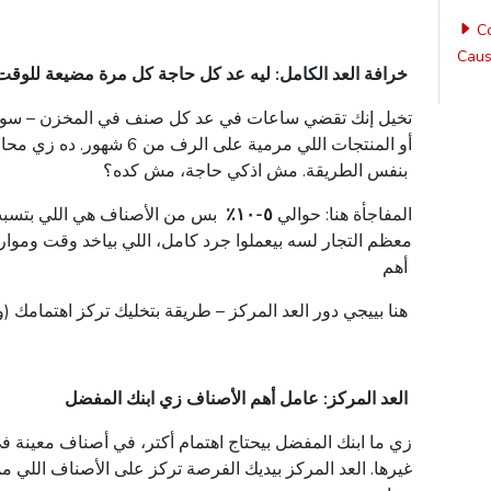
Co
Caus
خرافة
العد
الكامل
:
ليه
عد
كل
حاجة
كل
مرة
مضيعة
للوقت
تخيل
إنك
تقضي
ساعات
في
عد
كل
صنف
في
المخزن
–
سوا
أو
المنتجات
اللي
مرمية
على
الرف
من
6
شهور
.
ده
زي
محاو
بنفس
الطريقة
.
مش اذكي حاجة
،
مش
كده
؟
.المفاجأة
هنا
:
حوالي
٥-١٠٪
بس
من
الأصناف
هي
اللي
بتسب
معظم
التجار
لسه
بيعملوا
جرد
كامل
،
اللي
بياخد
وقت
وموار
أهم
.هنا
بييجي
دور
العد
المركز
–
طريقة
بتخليك
تركز
اهتمامك
(
و
العد
المركز
:
عامل
أهم
الأصناف
زي
ابنك
المفضل
.زي
ما
ابنك
المفضل
بيحتاج
اهتمام
أكتر
،
في
أصناف
معينة
ف
غيرها
.
العد
المركز
بيديك
الفرصة
تركز
على
الأصناف
اللي
مم