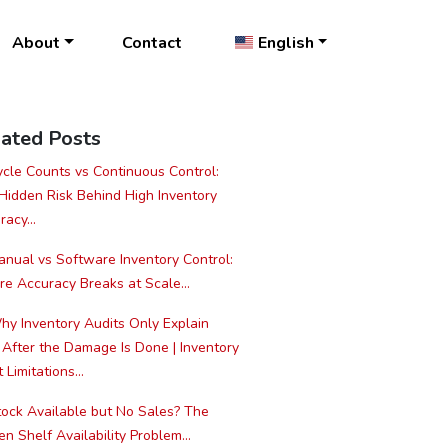
About
Contact
English
ated Posts
cle Counts vs Continuous Control:
Hidden Risk Behind High Inventory
acy...
nual vs Software Inventory Control:
e Accuracy Breaks at Scale...
y Inventory Audits Only Explain
 After the Damage Is Done | Inventory
 Limitations...
ock Available but No Sales? The
n Shelf Availability Problem...