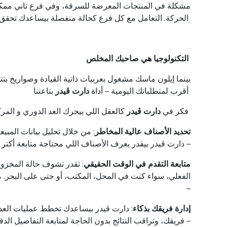
مشكلة
في
المنتجات
المعرضة
للسرقة
،
وفي
فرع
تاني
ممك
الحركة
.
التعامل
مع
كل
فرع
كحالة
منفصلة
بيساعدك
تحقق
التكنولوجيا
هي
صاحبك
المخلص
.بينما
إيلون
ماسك
مشغول
بعربيات
ذاتية
القيادة
وصواريخ
بت
أقرب
لمتطلباتك
اليومية
–
أداة
دارت ڤيدر
بتاعتنا
:فكر
في
دارت
ڤيدر
كالعقل
اللي
بيحرك
العد
الدوري و المر
.تحديد
الأصناف
عالية
المخاطر
:
من
خلال
تحليل
بيانات
المبيع
–
دارت
ڤيدر
بيقدر
يعرف
الأصناف
اللي
محتاجة
متابعة
أكتر
.متابعة
التقدم
في
الوقت
الحقيقي
:
تقدر
تشوف
حالة
المخزو
الفعلي
،
سواء
كنت
في
المحل
،
المكتب
،
أو
حتى
على
البحر
.
م
–
.إدارة
فريقك
بذكاء
:
دارت
ڤيدر
بيساعدك
تخطط
عمليات
العد
–
فريقك
،
وتراقب
النتائج
بدون
الحاجة
لمتابعة
التفاصيل
الدق