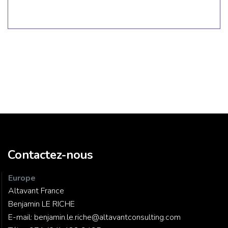
Contactez-nous
Europe
Altavant France
Benjamin LE RICHE
E-mail:
benjamin.le.riche@altavantconsulting.com