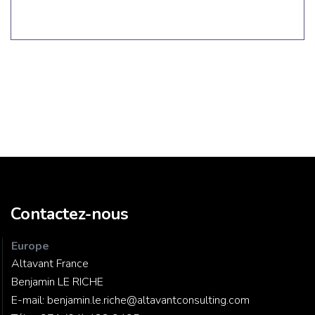
Contactez-nous
Europe
Altavant France
Benjamin LE RICHE
E-mail:
benjamin.le.riche@altavantconsulting.com